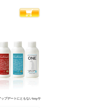
デートにともないhttpサイトはhttpsサイトに強制リダイレクトされる仕様に